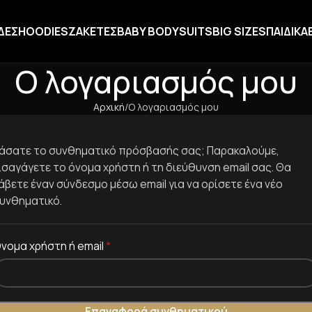
ΔΕΣ
HOODIES
ΖΑΚΕΤΕΣ
BABY BODYSUITS
BIG SIZES
ΠΑΙΔΙΚΑ
Ο λογαριασμός μου
Αρχική
Ο λογαριασμός μου
άσατε το συνθηματικό πρόσβασής σας; Παρακαλούμε,
ισαγάγετε το όνομα χρήστη ή τη διεύθυνση email σας. Θα
άβετε έναν σύνδεσμο μέσω email για να ορίσετε ένα νέο
υνθηματικό.
*
νομα χρήστη ή email
Επαναφορά συνθηματικού