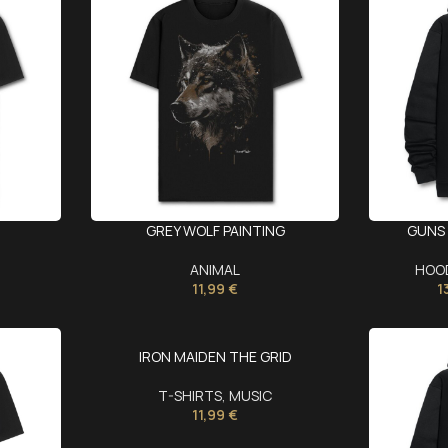
GREY WOLF PAINTING
GUNS 
ANIMAL
HOO
11,99
€
1
IRON MAIDEN THE GRID
T-SHIRTS
,
MUSIC
11,99
€