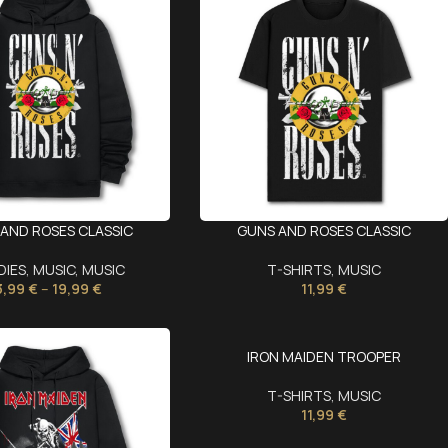
AND ROSES CLASSIC
GUNS AND ROSES CLASSIC
DIES
,
MUSIC
,
MUSIC
T-SHIRTS
,
MUSIC
3,99
€
–
19,99
€
11,99
€
IRON MAIDEN TROOPER
T-SHIRTS
,
MUSIC
11,99
€