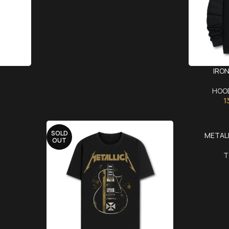
IRO
HOO
1
SOLD
METALL
OUT
T