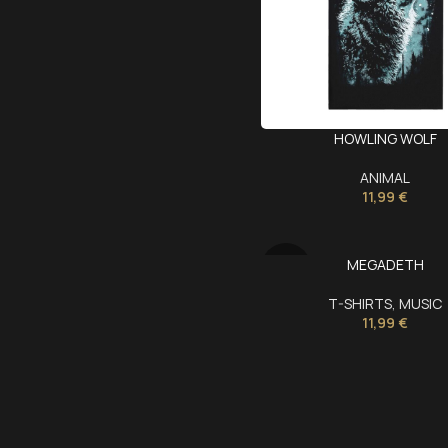
HOWLING WOLF
ANIMAL
11,99
€
SOLD
MEGADETH
OUT
T-SHIRTS
,
MUSIC
11,99
€