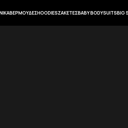
ΝΙΚΑ
ΒΕΡΜΟΥΔΕΣ
HOODIES
ΖΑΚΕΤΕΣ
BABY BODYSUITS
BIG 