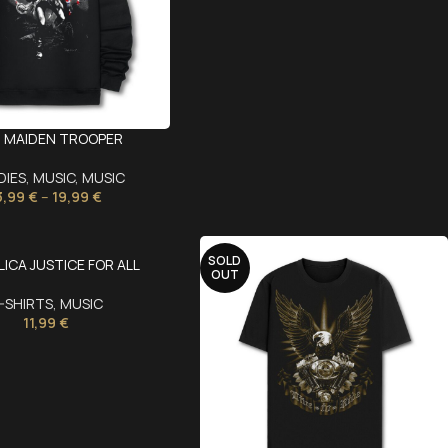
N MAIDEN TROOPER
DIES
,
MUSIC
,
MUSIC
3,99
€
–
19,99
€
SOLD
ICA JUSTICE FOR ALL
OUT
-SHIRTS
,
MUSIC
11,99
€