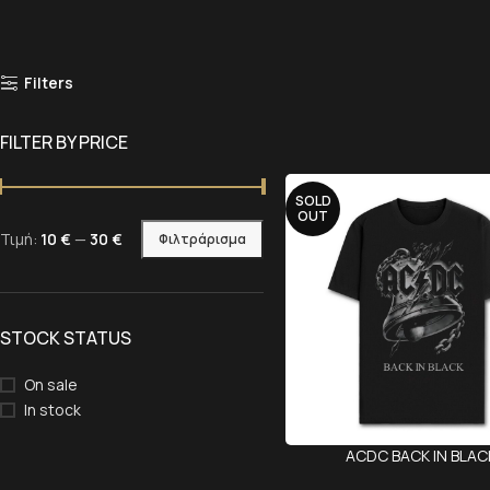
Filters
FILTER BY PRICE
SOLD
OUT
Τιμή:
10 €
—
30 €
Φιλτράρισμα
STOCK STATUS
On sale
In stock
ACDC BACK IN BLAC