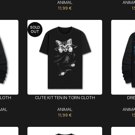
ANIMAL
ANIM
11,99
€
1
SOLD
OUT
CLOTH
CUTE KITTEN IN TORN CLOTH
DR
MAL
ANIMAL
ANIM
11,99
€
1