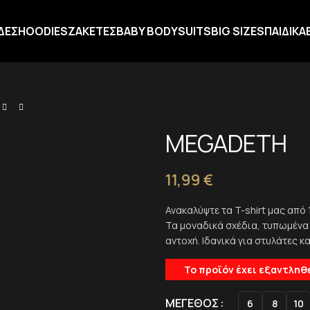
ΔΕΣ
HOODIES
ΖΑΚΕΤΕΣ
BABY BODYSUITS
BIG SIZES
ΠΑΙΔΙΚΑ
MEGADETH
11,99
€
Ανακαλύψτε τα T-shirt μας από
Τα μοναδικά σχέδια, τυπωμένα
αντοχή. Ιδανικά για στυλάτες κ
Το προϊόν έχει εξαντληθ
Alternative:
ΜΈΓΕΘΟΣ
6
8
10