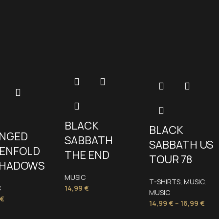
BLACK
BLACK
ENGED
SABBATH
SABBATH US
ENFOLD
THE END
TOUR 78
SHADOWS
MUSIC
T-SHIRTS
,
MUSIC
,
14,99
€
C
MUSIC
€
14,99
€
–
16,99
€