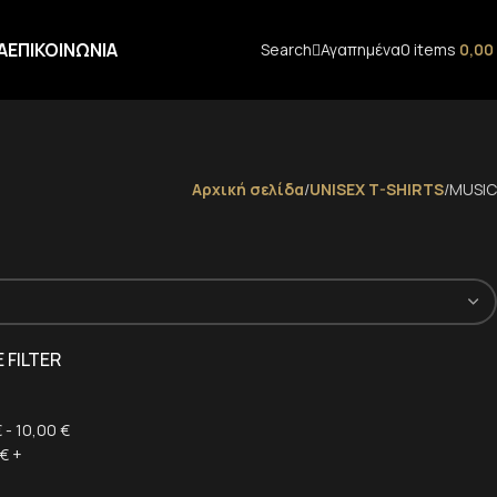
Α
ΕΠΙΚΟΙΝΩΝΙΑ
Search
Αγαπημένα
0
items
0,00
Αρχική σελίδα
UNISEX T-SHIRTS
MUSIC
 FILTER
€
-
10,00
€
€
+