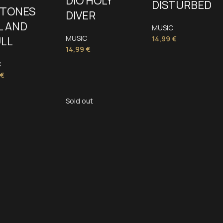
DIO HOLY
DISTURBED
FTONES
DIVER
L AND
MUSIC
MUSIC
LL
14,99
€
14,99
€
C
€
Sold out