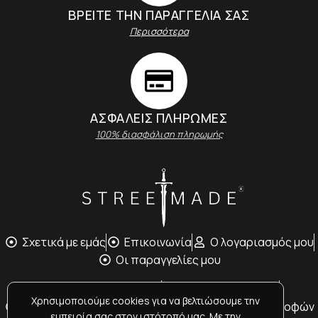
ΒΡΕΙΤΕ ΤΗΝ ΠΑΡΑΓΓΕΛΙΑ ΣΑΣ
Περισσότερα
ΑΣΦΑΛΕΊΣ ΠΛΗΡΩΜΈΣ
100% διασφάλιση πληρωμής
Σχετικά με εμάς
Επικοινωνία
Ο λογαριασμός μου
Oι παραγγελίες μου
Τρόποι Αποστολής
Tρόποι Πληρωμής
Χρησιμοποιούμε cookies για να βελτιώσουμε την
Όροι Χρήσης
Υπαναχώρηση / Πολιτική Επιστροφών
εμπειρία σας στον ιστότοπό μας. Με την