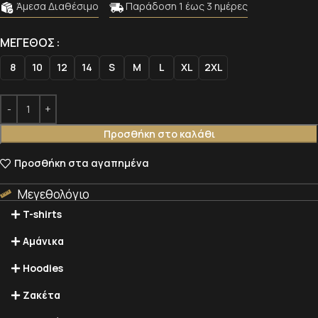
Άμεσα Διαθέσιμο
Παράδοση 1 έως 3 ημέρες
Alternative:
Alternative:
ΜΈΓΕΘΟΣ
8
10
12
14
S
M
L
XL
2XL
Προσθήκη στο καλάθι
Προσθήκη στα αγαπημένα
Μεγεθολόγιο
T-shirts
Αμάνικα
Hoodies
Ζακέτα