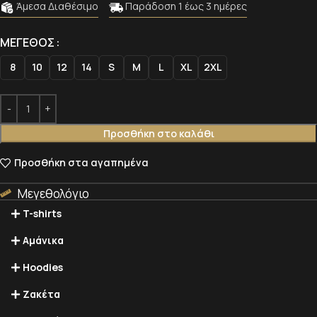
Άμεσα Διαθέσιμο
Παράδοση 1 έως 3 ημέρες
Alternative:
Alternative:
ΜΈΓΕΘΟΣ
8
10
12
14
S
M
L
XL
2XL
Προσθήκη στο καλάθι
Προσθήκη στα αγαπημένα
Μεγεθολόγιο
T-shirts
Αμάνικα
Hoodies
Ζακέτα