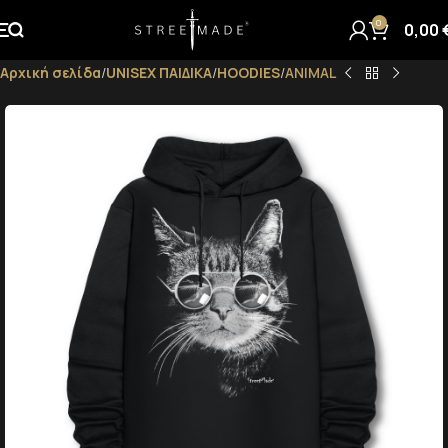
0
0,00
Αρχική σελίδα
UNISEX ΠΑΙΔΙΚΑ
HOODIES
ANIMAL