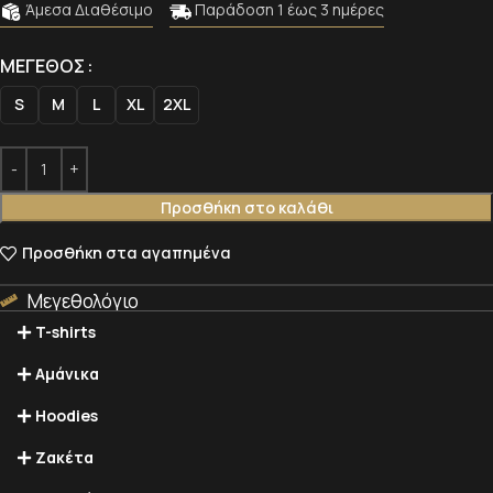
Άμεσα Διαθέσιμο
Παράδοση 1 έως 3 ημέρες
Alternative:
Alternative:
ΜΈΓΕΘΟΣ
S
M
L
XL
2XL
Προσθήκη στο καλάθι
Προσθήκη στα αγαπημένα
Μεγεθολόγιο
T-shirts
Αμάνικα
Hoodies
Ζακέτα