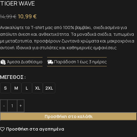
TIGER WAVE
10,99
€
14,99
€
Ανακαλύψτε τα T-shirt μας από 100% βαμβάκι, σχεδιασμένα για
απόλυτη άνεση και ανθεκτικότητα. Τα μοναδικά σχέδια, τυπωμένα
με μεταξοτυπία, προσφέρουν ζωντανά χρώματα και μακροχρόνια
αντοχή. Ιδανικά για στυλάτες και καθημερινές εμφανίσεις
Άμεσα Διαθέσιμο
Παράδοση 1 έως 3 ημέρες
Alternative:
Alternative:
ΜΈΓΕΘΟΣ
S
M
L
XL
2XL
Προσθήκη στο καλάθι
Προσθήκη στα αγαπημένα