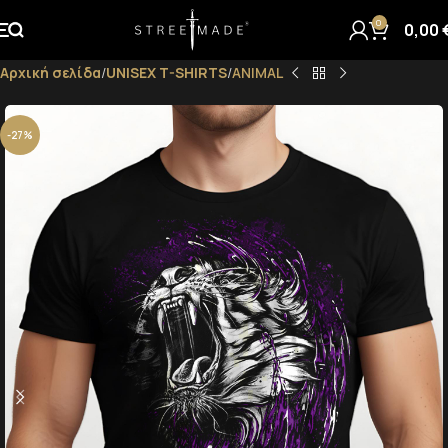
0
0,00
Αρχική σελίδα
UNISEX T-SHIRTS
ANIMAL
-27%