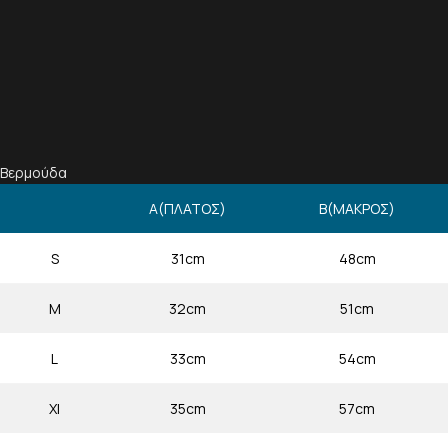
Βερμούδα
Α(ΠΛΑΤΟΣ)
Β(ΜΑΚΡΟΣ)
S
31cm
48cm
M
32cm
51cm
L
33cm
54cm
Xl
35cm
57cm