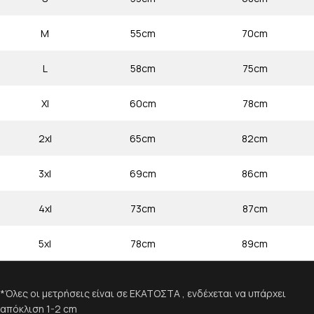
M
55cm
70cm
L
58cm
75cm
Xl
60cm
78cm
2xl
65cm
82cm
3xl
69cm
86cm
4xl
73cm
87cm
5xl
78cm
89cm
*Όλες οι μετρήσεις είναι σε ΕΚΑΤΟΣΤΑ , ενδέχεται να υπάρχει
απόκλιση 1-2 cm