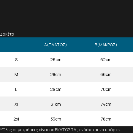
Ζακέτα
Α(ΠΛΑΤΟΣ)
Β(ΜΑΚΡΟΣ)
S
26cm
62cm
M
28cm
66cm
L
29cm
70cm
Xl
31cm
74cm
2xl
33cm
78cm
*Όλες οι μετρήσεις είναι σε ΕΚΑΤΟΣΤΑ , ενδέχεται να υπάρχει