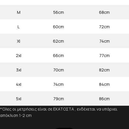
M
56cm
68cm
L
60cm
72cm
Xl
62cm
74cm
2xl
66cm
77cm
3xl
70cm
82cm
4xl
74cm
84cm
5xl
79cm
86cm
*Όλες οι μετρήσεις είναι σε ΕΚΑΤΟΣΤΑ , ενδέχεται να υπάρχει
απόκλιση 1-2 cm