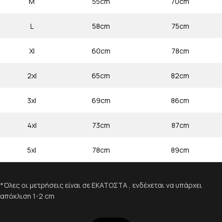
M
55cm
70cm
L
58cm
75cm
Xl
60cm
78cm
2xl
65cm
82cm
3xl
69cm
86cm
4xl
73cm
87cm
5xl
78cm
89cm
*Όλες οι μετρήσεις είναι σε ΕΚΑΤΟΣΤΑ , ενδέχεται να υπάρχει
απόκλιση 1-2 cm